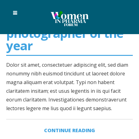
AUDIO
VIDEO
0
Wildlife
photographer of the
year
Dolor sit amet, consectetuer adipiscing elit, sed diam
nonummy nibh euismod tincidunt ut laoreet dolore
magna aliquam erat volutpat. Typi non habent
claritatem insitam; est usus legentis in iis qui facit
eorum claritatem. Investigationes demonstraverunt
lectores legere me lius quod ii legunt saepius.
CONTINUE READING