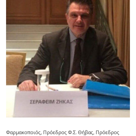
Φαρμακοποιός, Πρόεδρος Φ.Σ. Θήβας, Πρόεδρος