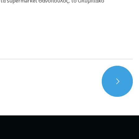
, τα supermarket Θανόπουλος, το Ολυμπιακό