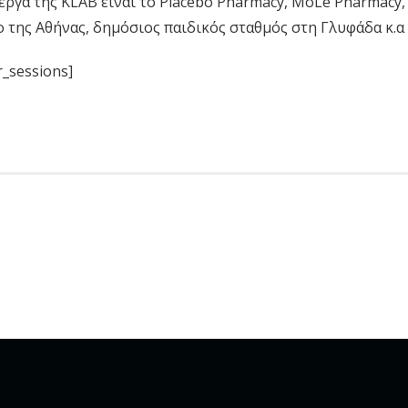
έργα της KLAB είναι το Placebo Pharmacy, MoLe Pharmacy
 της Αθήνας, δημόσιος παιδικός σταθμός στη Γλυφάδα κ.α
_sessions]