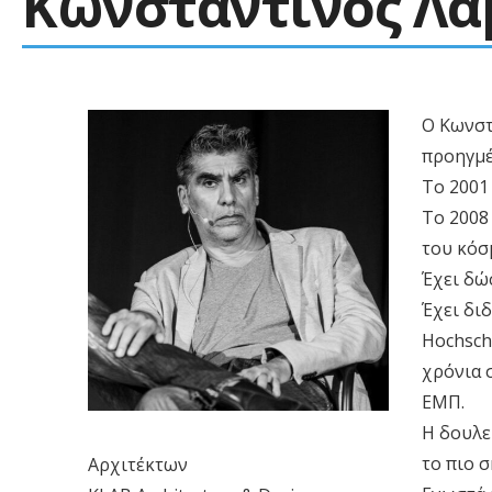
Κωνσταντίνος Λ
Ο Κωνστ
προηγμέ
Το 2001 
Το 2008
του κόσ
Έχει δώ
Έχει διδ
Hochschu
χρόνια 
ΕΜΠ.
Η δουλει
το πιο 
Αρχιτέκτων