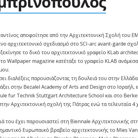
αμπρινόπουλος
αντίνος αποφοίτησε από την Αρχιτεκτονική Σχολή του ΕΜ
νο αρχιτεκτονικό σχεδιασμό στο SCI-arc avant-garde σχολ
ξεκίνησε το δικό του αρχιτεκτονικό γραφείο KLab architec
 το Wallpaper magazine κατέταξε το γραφείο KLAB ανάμεσα
μου.
σει διαλέξεις παρουσιάζοντας τη δουλειά του στην Ελλάδα 
άξει στην Bezalel Academy of Arts and Design στο Ισραήλ
le fur Technik Stuttgart Architecture School και στο Berkel
στην Αρχιτεκτονική σχολή της Πάτρας ενώ τα τελευταία 4 
ά του έχει παρουσιαστεί στη Biennale Αρχιτεκτονικής στη
σημαντικό Ευρωπαικό βραβείο αρχιτεκτονικής το Mies Van