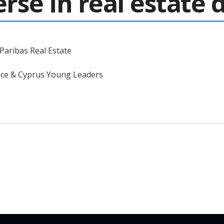
rse in real estate
 Paribas Real Estate
eece & Cyprus Young Leaders